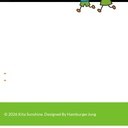
🌞 Kita Sunshine – Ein Ort, an dem kleine
Sonnen aufblühen
Impressum
Datenschutzerklärung
© 2026 Kita Sunshine. Designed By HamburgerJung